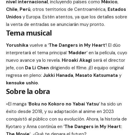
nivel internacional
, incluyendo países como
México
,
Chile
,
Perú
, otros territorios de Centroamérica,
Estados
Unidos
y Europa. Estén atentos, ya que los detalles sobre
la venta de entradas se anunciarán muy pronto.
Tema musical
Yorushika
vuelve a ‘
The Dangers in My Heart
‘! El dúo
interpretará el tema principal ‘
Madder
‘ en la película, cuyo
nuevo avance ya lo revela.
Hiroaki Akagi
será el director
jefe, con
Da Li Chen
dirigiendo el filme. ¡El equipo original
regresa en pleno:
Jukki Hanada
,
Masato Katsumata
y
kensuke ushio
.
Sobre la obra
«El manga ‘
Boku no Kokoro no Yabai Yatsu
‘ ha sido un
éxito desde 2018, y su adaptación al anime en 2023
conquistó al público con su evolución. Ahora, la historia de
Kyotaro y Anna continúa en ‘
The Dangers in My Heart:
The Movie
‘. ¿Qué te depara el futuro?