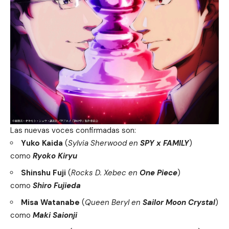
Las nuevas voces confirmadas son:
Yuko Kaida
(
Sylvia Sherwood en
SPY x FAMILY
)
como
Ryoko Kiryu
Shinshu Fuji
(
Rocks D. Xebec en
One Piece
)
como
Shiro Fujieda
Misa Watanabe
(
Queen Beryl en
Sailor Moon Crystal
)
como
Maki Saionji