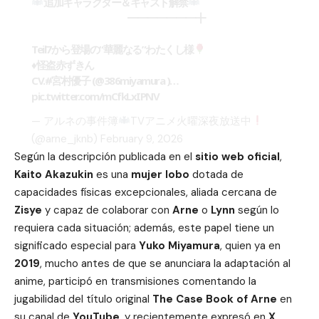
追加キャラクター＆キャスト解禁
━━━━━━━╋
Teil7から登場の“華麗なる”わたくし様
♦︎怪盗赤ずきん
CV.
#宮村優子
(
@386miyamura
)…
pic.twitter.com/mCfkLxIPNV
— アルネの事件簿
TVアニメ火曜深夜放送中
(@arne_jknb)
February 9, 2026
Según la descripción publicada en el
sitio web oficial
,
Kaito Akazukin
es una
mujer lobo
dotada de
capacidades físicas excepcionales, aliada cercana de
Zisye
y capaz de colaborar con
Arne
o
Lynn
según lo
requiera cada situación; además, este papel tiene un
significado especial para
Yuko Miyamura
, quien ya en
2019
, mucho antes de que se anunciara la adaptación al
anime, participó en transmisiones comentando la
jugabilidad del título original
The Case Book of Arne
en
su canal de
YouTube
, y recientemente expresó en
X