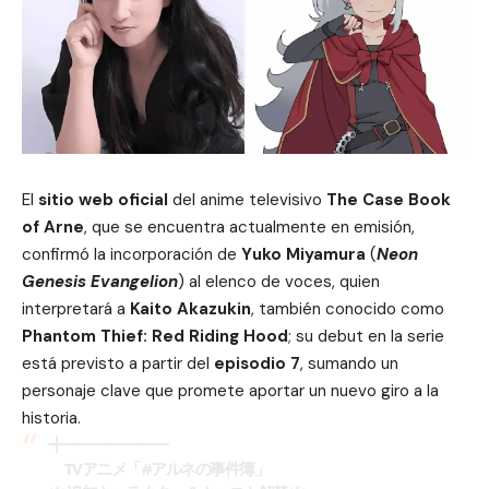
El
sitio web oficial
del anime televisivo
The Case Book
of Arne
, que se encuentra actualmente en emisión,
confirmó la incorporación de
Yuko Miyamura
(
Neon
Genesis Evangelion
) al elenco de voces, quien
interpretará a
Kaito Akazukin
, también conocido como
Phantom Thief: Red Riding Hood
; su debut en la serie
está previsto a partir del
episodio 7
, sumando un
personaje clave que promete aportar un nuevo giro a la
historia.
╋━━━━━━━
TVアニメ「
#アルネの事件簿
」