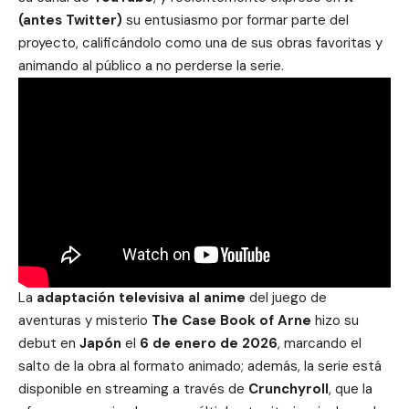
(antes Twitter)
su entusiasmo por formar parte del
proyecto, calificándolo como una de sus obras favoritas y
animando al público a no perderse la serie.
La
adaptación televisiva al anime
del juego de
aventuras y misterio
The Case Book of Arne
hizo su
debut en
Japón
el
6 de enero de 2026
, marcando el
salto de la obra al formato animado; además, la serie está
disponible en streaming a través de
Crunchyroll
, que la