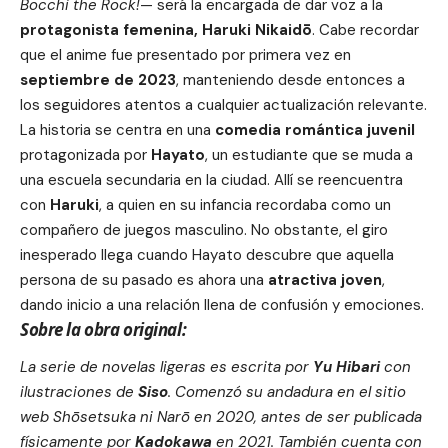
Bocchi the Rock!
— será la encargada de dar voz a la
protagonista femenina, Haruki Nikaidō
. Cabe recordar
que el anime fue presentado por primera vez en
septiembre de 2023
, manteniendo desde entonces a
los seguidores atentos a cualquier actualización relevante.
La historia se centra en una
comedia romántica juvenil
protagonizada por
Hayato
, un estudiante que se muda a
una escuela secundaria en la ciudad. Allí se reencuentra
con
Haruki
, a quien en su infancia recordaba como un
compañero de juegos masculino. No obstante, el giro
inesperado llega cuando Hayato descubre que aquella
persona de su pasado es ahora una
atractiva joven
,
dando inicio a una relación llena de confusión y emociones.
Sobre la obra original:
La serie de novelas ligeras es escrita por
Yu Hibari
con
ilustraciones de
Siso
. Comenzó su andadura en el sitio
web Shōsetsuka ni Narō en 2020, antes de ser publicada
físicamente por
Kadokawa
en 2021. También cuenta con