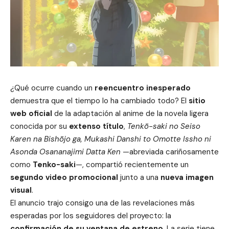
¿Qué ocurre cuando un
reencuentro inesperado
demuestra que el tiempo lo ha cambiado todo? El
sitio
web oficial
de la adaptación al anime de la novela ligera
conocida por su
extenso título
,
Tenkō-saki no Seiso
Karen na Bishōjo ga, Mukashi Danshi to Omotte Issho ni
Asonda Osananajimi Datta Ken
—abreviada cariñosamente
como
Tenko-saki
—, compartió recientemente un
segundo video promocional
junto a una
nueva imagen
visual
.
El anuncio trajo consigo una de las revelaciones más
esperadas por los seguidores del proyecto: la
confirmación de su ventana de estreno
. La serie tiene