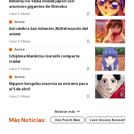
Kimetsu no Yaiba invade Japón con
anuncios gigantes de Shinobu
Hace 8 Meses
Anime
Así celebra San Valentín 2026 el mundo del
anime
Hace 6 Meses
Anime
Ichijōma Mankitsu Gurashi comparte
tráiler
Hace 6 Meses
Anime
Nippon Sangoku anuncia su estreno para
el 5 de abril
Hace 5 Meses
Mostrar más
Más Noticias:
One Punch Man
Love Unseen Beneath the C