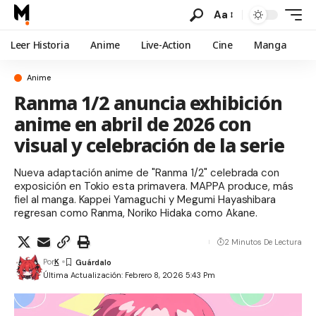
Aa
Leer Historia
Anime
Live-Action
Cine
Manga
Anime
Ranma 1/2 anuncia exhibición
anime en abril de 2026 con
visual y celebración de la serie
Nueva adaptación anime de "Ranma 1/2" celebrada con
exposición en Tokio esta primavera. MAPPA produce, más
fiel al manga. Kappei Yamaguchi y Megumi Hayashibara
regresan como Ranma, Noriko Hidaka como Akane.
2 Minutos De Lectura
Por
K
Última Actualización: Febrero 8, 2026 5:43 Pm