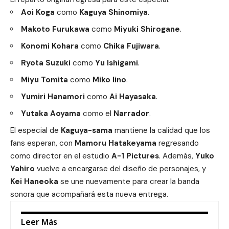
Aoi Koga
como
Kaguya Shinomiya
.
Makoto Furukawa
como
Miyuki Shirogane
.
Konomi Kohara
como
Chika Fujiwara
.
Ryota Suzuki
como
Yu Ishigami
.
Miyu Tomita
como
Miko Iino
.
Yumiri Hanamori
como
Ai Hayasaka
.
Yutaka Aoyama
como el
Narrador
.
El especial de
Kaguya-sama
mantiene la calidad que los
fans esperan, con
Mamoru Hatakeyama
regresando
como director en el estudio
A-1 Pictures
. Además,
Yuko
Yahiro
vuelve a encargarse del diseño de personajes, y
Kei Haneoka
se une nuevamente para crear la banda
sonora que acompañará esta nueva entrega.
Leer Más