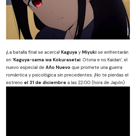
¡La batalla final se acerca!
Kaguya
y
Miyuki
se enfrentarán
en ‘
Kaguya-sama wa Kokurasetai
: Otona e no Kaidan’, el
nuevo especial de
Año Nuevo
que promete una guerra
romántica y psicológica sin precedentes. ¡No te pierdas el
estreno
el 31 de diciembre
a las 22:00 (hora de Japón)