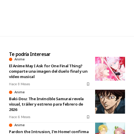
Te podría Interesar
Anime
El Anime May I Ask for One Final Thing?
comparte una imagen del duelo final y un
vídeo musical
Hace 8 Meses
Anime
Baki-Dou: The Invincible Samurai revela
visual, tráiler y estreno para febrero de
2026
Hace 6 Meses
Anime
Pardon the Intrusion, I’m Home! confirma