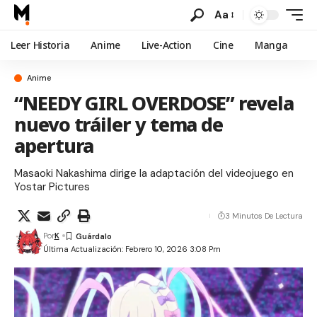
Aa
Leer Historia
Anime
Live-Action
Cine
Manga
Anime
“NEEDY GIRL OVERDOSE” revela
nuevo tráiler y tema de
apertura
Masaoki Nakashima dirige la adaptación del videojuego en
Yostar Pictures
3 Minutos De Lectura
Por
K
Última Actualización: Febrero 10, 2026 3:08 Pm