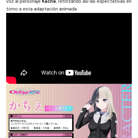
voz al personaje
Kache
, reforzando así las expectativas en
torno a esta adaptación animada.