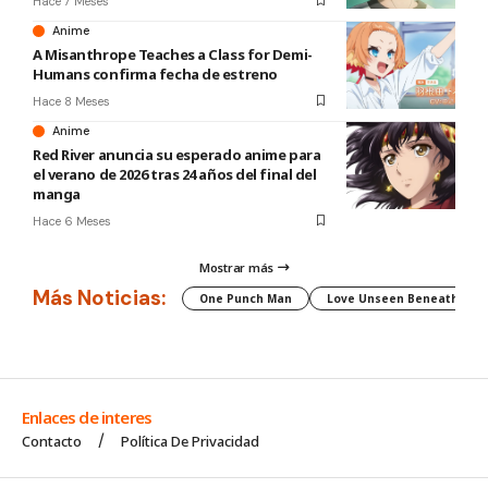
Hace 7 Meses
Anime
A Misanthrope Teaches a Class for Demi-
Humans confirma fecha de estreno
Hace 8 Meses
Anime
Red River anuncia su esperado anime para
el verano de 2026 tras 24 años del final del
manga
Hace 6 Meses
Mostrar más
Más Noticias:
One Punch Man
Love Unseen Beneath the C
Enlaces de interes
Contacto
Política De Privacidad