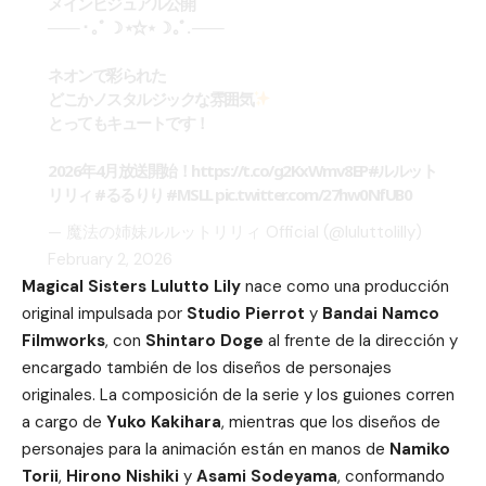
メインビジュアル公開
─── ･ ｡ﾟ ☽ ⋆☆⋆ ☽ ｡ﾟ. ───
ネオンで彩られた
どこかノスタルジックな雰囲気
とってもキュートです！
2026年4月放送開始！
https://t.co/g2KxWmv8EP
#ルルット
リリィ
#るるりり
#MSLL
pic.twitter.com/27hw0NfUB0
— 魔法の姉妹ルルットリリィ Official (@luluttolilly)
February 2, 2026
Magical Sisters Lulutto Lily
nace como una producción
original impulsada por
Studio Pierrot
y
Bandai Namco
Filmworks
, con
Shintaro Doge
al frente de la dirección y
encargado también de los diseños de personajes
originales. La composición de la serie y los guiones corren
a cargo de
Yuko Kakihara
, mientras que los diseños de
personajes para la animación están en manos de
Namiko
Torii
,
Hirono Nishiki
y
Asami Sodeyama
, conformando