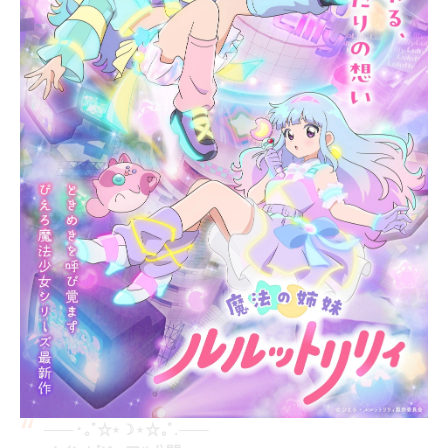
─── ･ ｡ﾟ☆⋆ ☽ ⋆ ☆ ｡ﾟ. ───