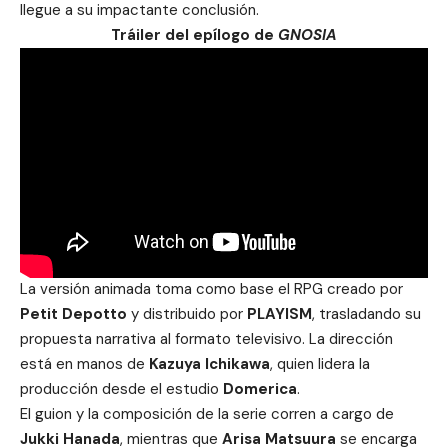
llegue a su impactante conclusión.
Tráiler del epílogo de
GNOSIA
La versión animada toma como base el RPG creado por
Petit Depotto
y distribuido por
PLAYISM
, trasladando su
propuesta narrativa al formato televisivo. La dirección
está en manos de
Kazuya Ichikawa
, quien lidera la
producción desde el estudio
Domerica
.
El guion y la composición de la serie corren a cargo de
Jukki Hanada
, mientras que
Arisa Matsuura
se encarga