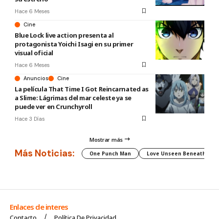
Hace 6 Meses
Cine
Blue Lock live action presenta al
protagonista Yoichi Isagi en su primer
visual oficial
Hace 6 Meses
Anuncios
Cine
La película That Time I Got Reincarnated as
a Slime: Lágrimas del mar celeste ya se
puede ver en Crunchyroll
Hace 3 Días
Mostrar más
Más Noticias:
One Punch Man
Love Unseen Beneath the C
Enlaces de interes
Contacto
Política De Privacidad