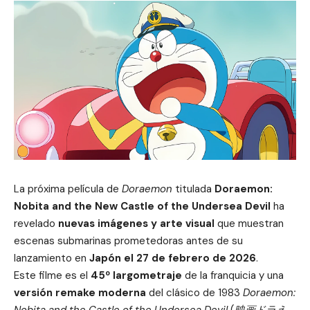
La próxima película de
Doraemon
titulada
Doraemon:
Nobita and the New Castle of the Undersea Devil
ha
revelado
nuevas imágenes y arte visual
que muestran
escenas submarinas prometedoras antes de su
lanzamiento en
Japón el 27 de febrero de 2026
.
Este filme es el
45º largometraje
de la franquicia y una
versión remake moderna
del clásico de 1983
Doraemon:
Nobita and the Castle of the Undersea Devil
(
映画ドラえ