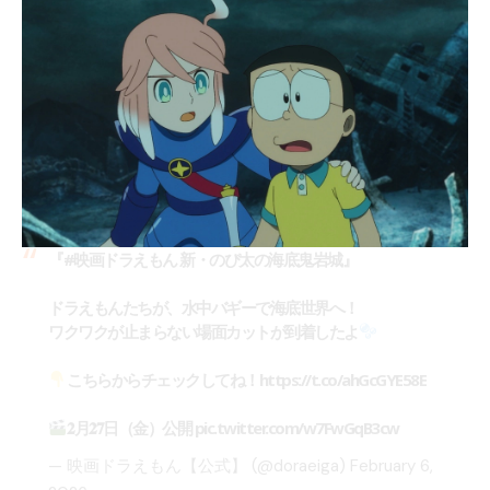
『
#映画ドラえもん
新・のび太の海底鬼岩城』
ドラえもんたちが、水中バギーで海底世界へ！
ワクワクが止まらない場面カットが到着したよ
こちらからチェックしてね！
https://t.co/ahGcGYE58E
𝟐月𝟐𝟕日（金）公開
pic.twitter.com/w7FwGqB3cw
— 映画ドラえもん【公式】 (@doraeiga)
February 6,