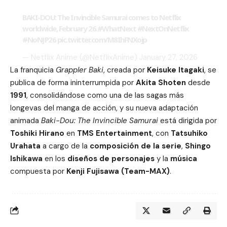
BAKI-DOU: The Invincible Samurai comes to Netflix
worldwide, February 26.
#WhatNext
#NextOnNetflix
#NoNJP26
pic.twitter.com/M8IhFNXojp
— Netflix Anime (@NetflixAnime)
January 27, 2026
La franquicia
Grappler Baki
, creada por
Keisuke Itagaki
, se
publica de forma ininterrumpida por
Akita Shoten
desde
1991
, consolidándose como una de las sagas más
longevas del manga de acción, y su nueva adaptación
animada
Baki-Dou: The Invincible Samurai
está dirigida por
Toshiki Hirano
en
TMS Entertainment
, con
Tatsuhiko
Urahata
a cargo de la
composición de la serie
,
Shingo
Ishikawa
en los
diseños de personajes
y la
música
compuesta por
Kenji Fujisawa (Team-MAX)
.