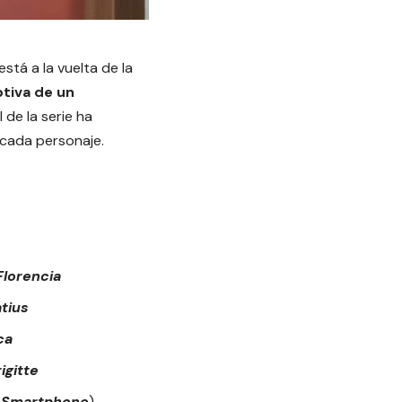
está a la vuelta de la
ptiva de un
 de la serie ha
 cada personaje.
Florencia
atius
ca
igitte
y Smartphone
)