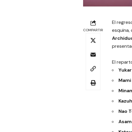
El regres
esquina,
COMPARTIR
Archidu
presentad
El repar
Yukar
Mami
Mina
Kazuh
Nao 
Asami
Katsu