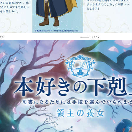
tte
Zack