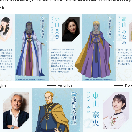
ck
gine
Veronica
Flor