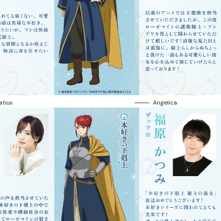
atius
Angelica