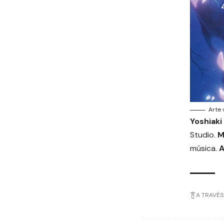
Arte 
Yoshiaki
Studio.
M
música.
A
A TRAVÉS