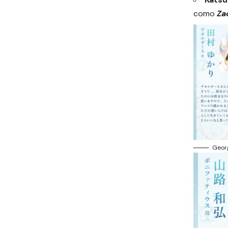
como
Za
Geor