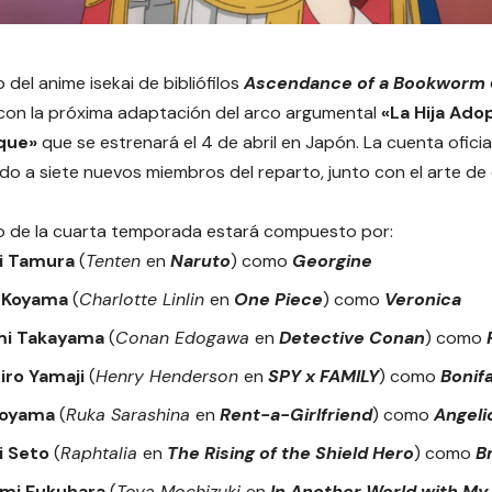
o del anime isekai de bibliófilos
Ascendance of a Bookworm
 con la próxima adaptación del arco argumental
«La Hija Ado
que»
que se estrenará el 4 de abril en Japón. La cuenta oficial
o a siete nuevos miembros del reparto, junto con el arte de
to de la cuarta temporada estará compuesto por:
i Tamura
(
Tenten
en
Naruto
) como
Georgine
 Koyama
(
Charlotte Linlin
en
One Piece
) como
Veronica
mi Takayama
(
Conan Edogawa
en
Detective Conan
) como
iro Yamaji
(
Henry Henderson
en
SPY x FAMILY
) como
Bonif
Toyama
(
Ruka Sarashina
en
Rent-a-Girlfriend
) como
Angeli
 Seto
(
Raphtalia
en
The Rising of the Shield Hero
) como
Br
mi Fukuhara
(
Toya Mochizuki
en
In Another World with M