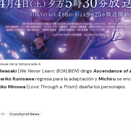
visual de la temporada 4
 Iwasaki
(
We Never Learn: BOKUBEN
) dirige
Ascendance of 
ariko Kunisawa
regresa para la adaptación y
Michiru
se enc
iko Minowa
(
Love Through a Prism
) diseña los personajes.
 DE:
Crunchyroll News