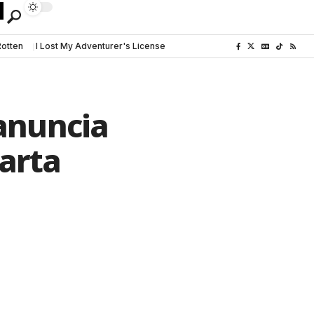
Rotten
I Lost My Adventurer's License
anuncia
uarta