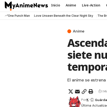
Inicio
Anime
Live-Action
One Punch Man
Love Unseen Beneath the Clear Night Sky
The Br
Anime
Ascend
siete n
tempor
El anime se estrena 
1 M
Por
K
Última Actualiza