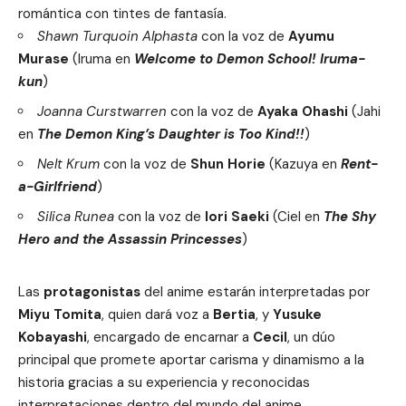
romántica con tintes de fantasía.
Shawn Turquoin Alphasta
con la voz de
Ayumu
Murase
(Iruma en
Welcome to Demon School! Iruma-
kun
)
Joanna Curstwarren
con la voz de
Ayaka Ohashi
(Jahi
en
The Demon King’s Daughter is Too Kind!!
)
Nelt Krum
con la voz de
Shun Horie
(Kazuya en
Rent-
a-Girlfriend
)
Silica Runea
con la voz de
Iori Saeki
(Ciel en
The Shy
Hero and the Assassin Princesses
)
Las
protagonistas
del anime estarán interpretadas por
Miyu Tomita
, quien dará voz a
Bertia
, y
Yusuke
Kobayashi
, encargado de encarnar a
Cecil
, un dúo
principal que promete aportar carisma y dinamismo a la
historia gracias a su experiencia y reconocidas
interpretaciones dentro del mundo del anime.