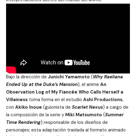
Bajo la dirección de
Junichi Yamamoto
(
Why Raeliana
Ended Up at the Duke’s Mansion
), el anime
An
Observation Log of My Fiancée Who Calls Herself a
Villainess
toma forma en el estudio
Ashi Productions
,
con
Akiko Inoue
(guionista de
Scarlet Nexus
) a cargo de
la composición de la serie y
Miki Matsumoto
(
Summer
Time Rendering
) responsable de los diseños de
personajes; esta adaptación traslada al formato animado