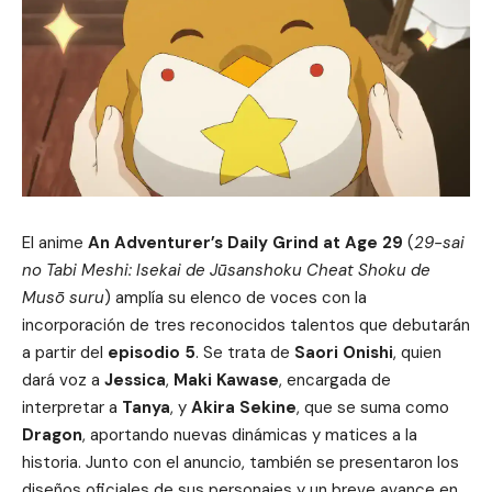
El anime
An Adventurer’s Daily Grind at Age 29
(
29-sai
no Tabi Meshi: Isekai de Jūsanshoku Cheat Shoku de
Musō suru
) amplía su elenco de voces con la
incorporación de tres reconocidos talentos que debutarán
a partir del
episodio 5
. Se trata de
Saori Onishi
, quien
dará voz a
Jessica
,
Maki Kawase
, encargada de
interpretar a
Tanya
, y
Akira Sekine
, que se suma como
Dragon
, aportando nuevas dinámicas y matices a la
historia. Junto con el anuncio, también se presentaron los
diseños oficiales de sus personajes y un breve avance en